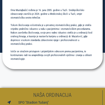
Ilma Mustajbašić rođena je 16. juna 2005. godine u Tuzli. Srednjoškolsko
obrazovanje završila je 2024. godine u Medicinskoj školi u Tuzli, smjer
stomatološka sestra tehničar.
Tokom školovanja volontirala je u privatnoj stomatološkoj praksi, gdje je stekla
vrijedno praktično iskustvo u radu s pacijentima i stomatološkim procedurama.
Nakon završetka školovanja, svoje prvo radno iskustvo stekla je u ordinaciji kod
oralnog hirurga, a kasnije je nastavila karijeru u ordinaciji dr. Mazalović, gdje
doprinosi visokom standardu zdravstvene njege i profesionalnosti u
stomatološkoj praksi.
Ističe se stručnim pristupom i prijateljskim odnosom prema pacijentima, te
kontinuirano radi na unapređenju svojih profesionalnih vještina i znanja u oblasti
stomatologije.
NAŠA ORDINACIJA
SPO "Stadion Tušanj"