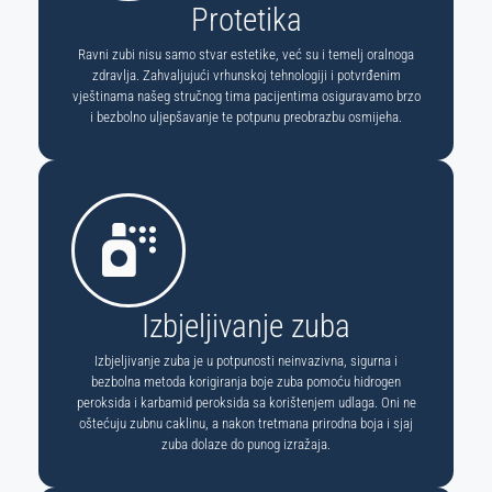
Protetika
Ravni zubi nisu samo stvar estetike, već su i temelj oralnoga
zdravlja. Zahvaljujući vrhunskoj tehnologiji i potvrđenim
vještinama našeg stručnog tima pacijentima osiguravamo brzo
i bezbolno uljepšavanje te potpunu preobrazbu osmijeha.
Izbjeljivanje zuba
Izbjeljivanje zuba je u potpunosti neinvazivna, sigurna i
bezbolna metoda korigiranja boje zuba pomoću hidrogen
peroksida i karbamid peroksida sa korištenjem udlaga. Oni ne
oštećuju zubnu caklinu, a nakon tretmana prirodna boja i sjaj
zuba dolaze do punog izražaja.