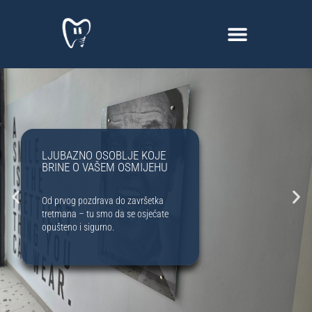
PRAĆENJE TEHNOLOŠKIH
DOSTIGNUĆA
Posvećenost inovacijama i
trendovima za pružanje vrhunskih
stomatoloških usluga