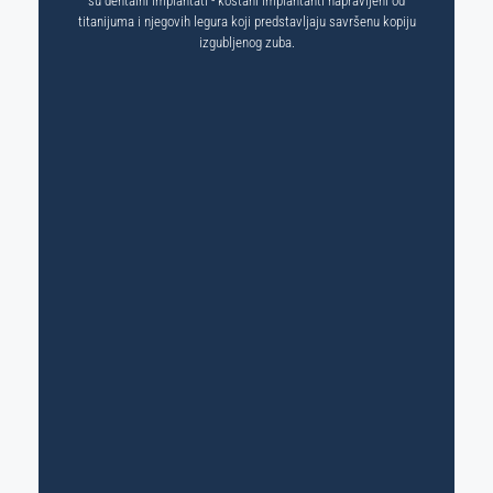
su dentalni implantati - koštani implantanti napravljeni od
titanijuma i njegovih legura koji predstavljaju savršenu kopiju
izgubljenog zuba.