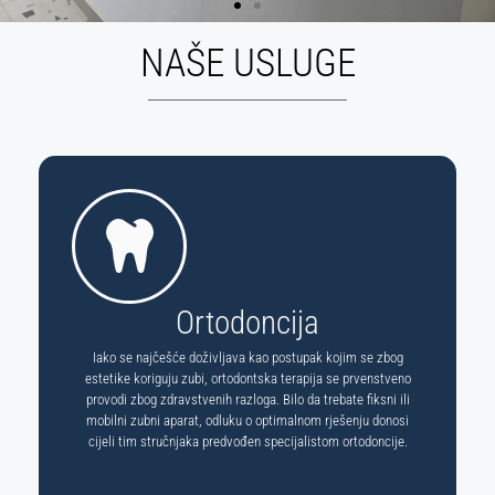
NAŠE USLUGE
Ortodoncija
Iako se najčešće doživljava kao postupak kojim se zbog
estetike koriguju zubi, ortodontska terapija se prvenstveno
provodi zbog zdravstvenih razloga. Bilo da trebate fiksni ili
mobilni zubni aparat, odluku o optimalnom rješenju donosi
cijeli tim stručnjaka predvođen specijalistom ortodoncije.