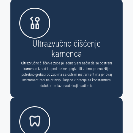
Ultrazvučno čišćenje
kamenca
Ultrazvučno čiščenje zuba je jedinstveni način da se odstrani
kamenac iznad i ispod razine gingive ili zubnog mesa.Nije
potrebno grebati po zubima sa oštrim instrumentima jer ovaj
instrument radi na principu lagane vibracije sa konstantnim
dotokom mlaza vode koji hladi zub.