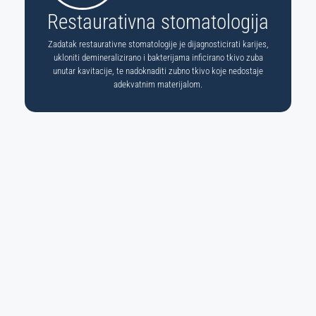
Restaurativna stomatologija
Zadatak restaurativne stomatologije je dijagnosticirati karijes,
ukloniti demineralizirano i bakterijama inficirano tkivo zuba
unutar kavitacije, te nadoknaditi zubno tkivo koje nedostaje
adekvatnim materijalom.